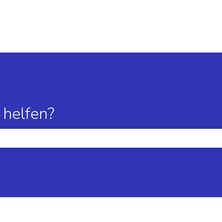
 helfen?
hfeld leer ist.