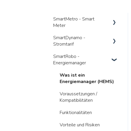
SmartMetro - Smart
Meter
SmartDynamo -
Was ist ein Smart Meter
Stromtarif
Vorteile
SmartRobo -
Was ist ein dynamischer
Wer kümmert sich um was
Energiemanager
Tarif
Gesetzliche Anforderungen
Anbieterwechsel
Was ist ein
Energiemanager (HEMS)
Kosten
Wie nutze ich den Tarif
bestmöglich
Voraussetzungen /
Kompatibilitäten
Vorteile und Risiken
Funktionalitäten
Kosten
Vorteile und Risiken