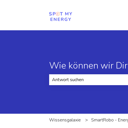
Wie können wir Dir
Es gibt keine Vorschläge, da das Suc
Wissensgalaxie
SmartRobo - Ener