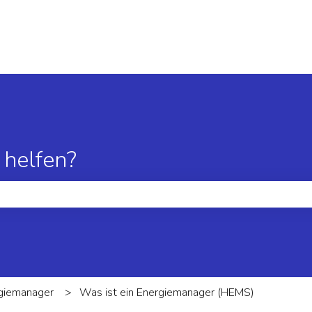
 helfen?
hfeld leer ist.
giemanager
Was ist ein Energiemanager (HEMS)