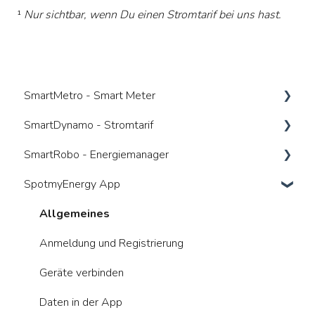
¹
Nur sichtbar, wenn Du einen Stromtarif bei uns hast.
SmartMetro - Smart Meter
SmartDynamo - Stromtarif
Was ist ein Smart Meter
SmartRobo - Energiemanager
Vorteile
Was ist ein dynamischer Tarif
SpotmyEnergy App
Wer kümmert sich um was
Anbieterwechsel
Was ist ein Energiemanager (HEMS)
Gesetzliche Anforderungen
Wie nutze ich den Tarif bestmöglich
Voraussetzungen / Kompatibilitäten
Allgemeines
Kosten
Vorteile und Risiken
Funktionalitäten
Anmeldung und Registrierung
Kosten
Vorteile und Risiken
Geräte verbinden
Daten in der App