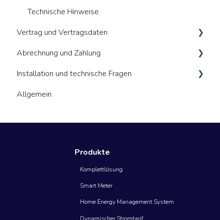
Technische Hinweise
Vertrag und Vertragsdaten
Abrechnung und Zahlung
Allgemeines
Installation und technische Fragen
Vertragswiderruf und Kündigung
Abrechnung Messstelle (MSB)
Allgemein
Abrechnung Stromtarif
Allgemeines
Zahlungsmethoden
Energiemanager (HEMs)
Smart Meter
Produkte
Komplettlösung
Smart Meter
Home Energy Management System
Dynamischer Stromtarif