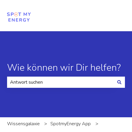
Wie können wir Dir helfen?
Es gibt keine Vorschläge, da das Suchfeld leer ist.
Wissensgalaxie
SpotmyEnergy App