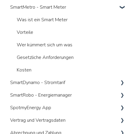
SmartMetro - Smart Meter
Was ist ein Smart Meter
Vorteile
Wer kümmert sich um was
Gesetzliche Anforderungen
Kosten
SmartDynamo - Stromtarif
SmartRobo - Energiemanager
Was ist ein dynamischer Tarif
SpotmyEnergy App
Anbieterwechsel
Was ist ein Energiemanager (HEMS)
Vertrag und Vertragsdaten
Wie nutze ich den Tarif bestmöglich
Voraussetzungen / Kompatibilitäten
Allgemeines
Abrechnung und Zahlung
Vorteile und Risiken
Funktionalitäten
Anmeldung und Registrierung
Allgemeines