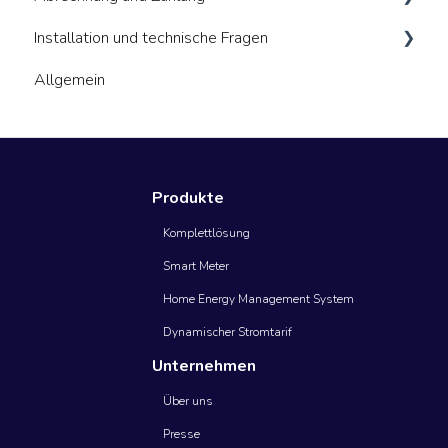
Installation und technische Fragen
Kosten
Vorteile und Risiken
Geräte verbinden
Vertragswiderruf und Kündigung
Abrechnung Messstelle (MSB)
Allgemein
Daten in der App
Abrechnung Stromtarif
Allgemeines
Technische Hinweise
Zahlungsmethoden
Energiemanager (HEMs)
Smart Meter
Produkte
Komplettlösung
Smart Meter
Home Energy Management System
Dynamischer Stromtarif
Unternehmen
Über uns
Presse