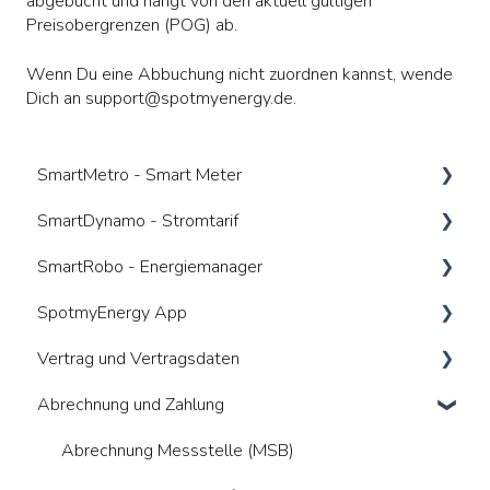
abgebucht und hängt von den aktuell gültigen
Preisobergrenzen (POG) ab.
Wenn Du eine Abbuchung nicht zuordnen kannst, wende
Dich an
support@spotmyenergy.de
.
SmartMetro - Smart Meter
SmartDynamo - Stromtarif
Was ist ein Smart Meter
SmartRobo - Energiemanager
Vorteile
Was ist ein dynamischer Tarif
SpotmyEnergy App
Wer kümmert sich um was
Anbieterwechsel
Was ist ein Energiemanager (HEMS)
Vertrag und Vertragsdaten
Gesetzliche Anforderungen
Wie nutze ich den Tarif bestmöglich
Voraussetzungen / Kompatibilitäten
Allgemeines
Abrechnung und Zahlung
Kosten
Vorteile und Risiken
Funktionalitäten
Anmeldung und Registrierung
Allgemeines
Kosten
Vorteile und Risiken
Geräte verbinden
Vertragswiderruf und Kündigung
Abrechnung Messstelle (MSB)