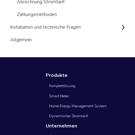
Daten in der App
Abrechnung Stromtarif
Technische Hinweise
Zahlungsmethoden
Installation und technische Fragen
Allgemein
Allgemeines
Energiemanager (HEMs)
Smart Meter
Produkte
Komplettlösung
Smart Meter
Home Energy Management System
Dynamischer Stromtarif
Unternehmen