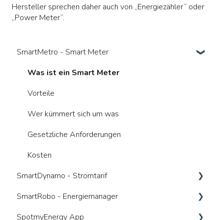
Hersteller sprechen daher auch von „Energiezähler“ oder
„Power Meter“.
SmartMetro - Smart Meter
Was ist ein Smart Meter
Vorteile
Wer kümmert sich um was
Gesetzliche Anforderungen
Kosten
SmartDynamo - Stromtarif
SmartRobo - Energiemanager
Was ist ein dynamischer Tarif
SpotmyEnergy App
Anbieterwechsel
Was ist ein Energiemanager (HEMS)