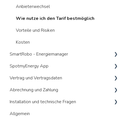
Wer kümmert sich um was
Anbieterwechsel
Gesetzliche Anforderungen
Wie nutze ich den Tarif bestmöglich
Kosten
Vorteile und Risiken
Kosten
SmartRobo - Energiemanager
SpotmyEnergy App
Was ist ein Energiemanager (HEMS)
Vertrag und Vertragsdaten
Voraussetzungen / Kompatibilitäten
Allgemeines
Abrechnung und Zahlung
Funktionalitäten
Anmeldung und Registrierung
Allgemeines
Installation und technische Fragen
Vorteile und Risiken
Geräte verbinden
Vertragswiderruf und Kündigung
Abrechnung Messstelle (MSB)
Allgemein
Daten in der App
Abrechnung Stromtarif
Allgemeines
Technische Hinweise
Zahlungsmethoden
Energiemanager (HEMs)