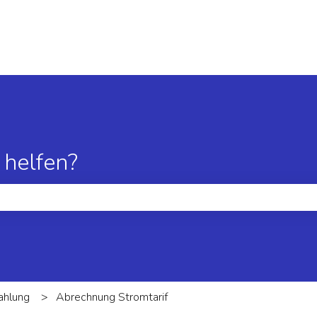
 helfen?
hfeld leer ist.
ahlung
Abrechnung Stromtarif