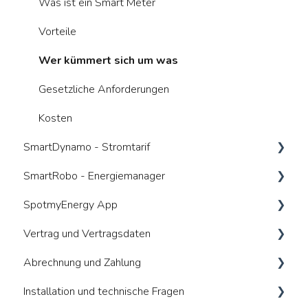
Was ist ein Smart Meter
Vorteile
Wer kümmert sich um was
Gesetzliche Anforderungen
Kosten
SmartDynamo - Stromtarif
SmartRobo - Energiemanager
Was ist ein dynamischer Tarif
SpotmyEnergy App
Anbieterwechsel
Was ist ein Energiemanager (HEMS)
Vertrag und Vertragsdaten
Wie nutze ich den Tarif bestmöglich
Voraussetzungen / Kompatibilitäten
Allgemeines
Abrechnung und Zahlung
Vorteile und Risiken
Funktionalitäten
Anmeldung und Registrierung
Allgemeines
Installation und technische Fragen
Kosten
Vorteile und Risiken
Geräte verbinden
Vertragswiderruf und Kündigung
Abrechnung Messstelle (MSB)