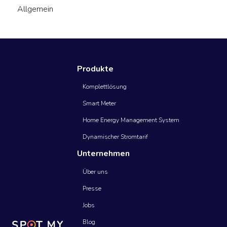
Allgemein
Daten in der App
Abrechnung Stromtarif
Allgemeines
Technische Hinweise
Zahlungsmethoden
Energiemanager (HEMs)
Smart Meter
Produkte
Komplettlösung
Smart Meter
Home Energy Management System
Dynamischer Stromtarif
Unternehmen
Über uns
Presse
Jobs
Blog