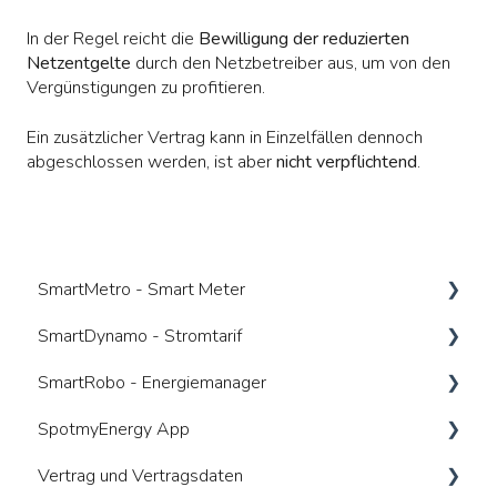
In der Regel reicht die
Bewilligung der reduzierten
Netzentgelte
durch den Netzbetreiber aus, um von den
Vergünstigungen zu profitieren.
Ein zusätzlicher Vertrag kann in Einzelfällen dennoch
abgeschlossen werden, ist aber
nicht verpflichtend
.
SmartMetro - Smart Meter
SmartDynamo - Stromtarif
Was ist ein Smart Meter
SmartRobo - Energiemanager
Vorteile
Was ist ein dynamischer Tarif
SpotmyEnergy App
Wer kümmert sich um was
Anbieterwechsel
Was ist ein Energiemanager (HEMS)
Vertrag und Vertragsdaten
Gesetzliche Anforderungen
Wie nutze ich den Tarif bestmöglich
Voraussetzungen / Kompatibilitäten
Allgemeines