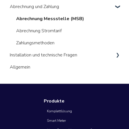
Abrechnung und Zahlung
Kosten
Vorteile und Risiken
Funktionalitäten
Anmeldung und Registrierung
Allgemeines
Kosten
Vorteile und Risiken
Geräte verbinden
Vertragswiderruf und Kündigung
Abrechnung Messstelle (MSB)
Daten in der App
Abrechnung Stromtarif
Technische Hinweise
Zahlungsmethoden
Installation und technische Fragen
Allgemein
Allgemeines
Energiemanager (HEMs)
Smart Meter
Produkte
Komplettlösung
Smart Meter